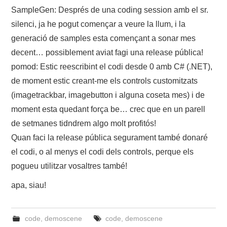
SampleGen: Després de una coding session amb el sr.
ABOUT
silenci, ja he pogut començar a veure la llum, i la
generació de samples esta començant a sonar mes
decent… possiblement aviat fagi una release pública!
pomod: Estic reescribint el codi desde 0 amb C# (.NET),
de moment estic creant-me els controls customitzats
(imagetrackbar, imagebutton i alguna coseta mes) i de
moment esta quedant força be… crec que en un parell
de setmanes tidndrem algo molt profitós!
Quan faci la release pública segurament també donaré
el codi, o al menys el codi dels controls, perque els
pogueu utilitzar vosaltres també!
apa, siau!
code
,
demoscene
code
,
demoscene