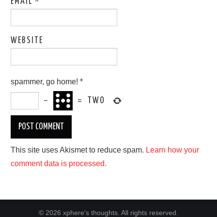
EMAIL
*
WEBSITE
spammer, go home!
*
−
=
TWO
This site uses Akismet to reduce spam.
Learn how your
comment data is processed.
© 2026 xphere's thoughts. All rights reserved.