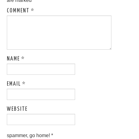
are marked
*
COMMENT
*
NAME
*
EMAIL
*
WEBSITE
spammer, go home!
*