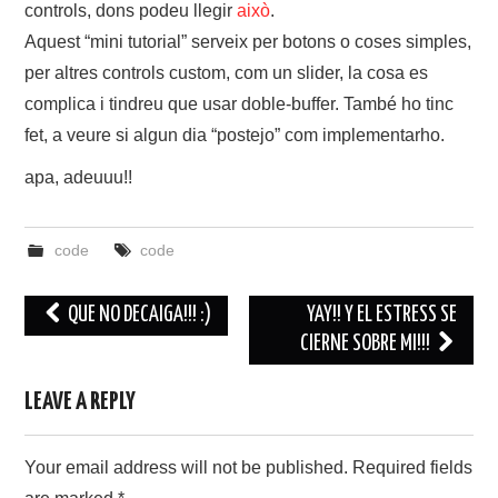
controls, dons podeu llegir
això
.
ABOUT
Aquest “mini tutorial” serveix per botons o coses simples,
per altres controls custom, com un slider, la cosa es
complica i tindreu que usar doble-buffer. També ho tinc
fet, a veure si algun dia “postejo” com implementarho.
apa, adeuuu!!
code
code
Post
QUE NO DECAIGA!!! :)
YAY!! Y EL ESTRESS SE
navigation
CIERNE SOBRE MI!!!
LEAVE A REPLY
Your email address will not be published.
Required fields