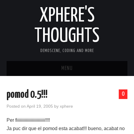
XPHERE'S
THOUGHTS
DEMOSCENE, CODING AND MORE
MENU
HOME
pomod 0.5!!!
0
TOOLS
Posted on
April 19, 2005
by
xphere
ARTICLES
Per fiiiiiiiiiiiiiiiiiiiiiiii!!!!
Ja puc dir que el pomod esta acabat!!! bueno, acabat no
OLD ARTICLES