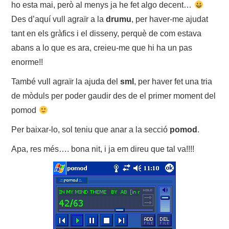
ho esta mai, però al menys ja he fet algo decent…
ABOUT
Des d’aquí vull agraïr a la
drumu
, per haver-me ajudat
tant en els gràfics i el disseny, perquè de com estava
abans a lo que es ara, creieu-me que hi ha un pas
enorme!!
També vull agraïr la ajuda del
sml
, per haver fet una tria
de mòduls per poder gaudir des de el primer moment del
pomod
Per baixar-lo, sol teniu que anar a la secció
pomod
.
Apa, res més…. bona nit, i ja em direu que tal va!!!!