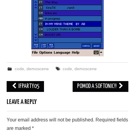
code
,
demoscene
code
,
demoscene
Post
IFPARTY05
POMOD A SOFTONIC!!
navigation
LEAVE A REPLY
Your email address will not be published.
Required fields
are marked
*